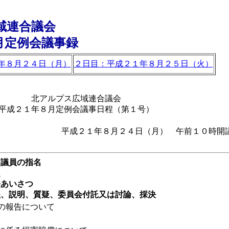
域連合議会
月定例会議事録
年８月２４日（月）
２日目：平成２１年８月２５日（火）
北アルプス広域連合議会
平成２１年８月定例会議事日程（第１号）
平成２１年８月２４日（月） 午前１０時開
議員の指名
定
あいさつ
、説明、質疑、委員会付託又は討論、採決
の報告について