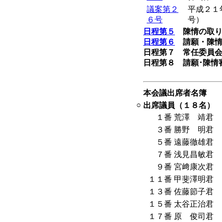
議案第２
平成２１
６号
号）
日程第５
陳情の取り
日程第６
請願・陳
日程第７ 常任委員
日程第８ 請願･陳情
本会議出席者名簿
○
出席議員（１８名）
１番
荒澤 靖君
３番
勝野 明君
５番
遠藤徹雄君
７番
浅見昌敏君
９番
宮﨑康次君
１１番
甲斐澤明君
１３番
佐藤節子君
１５番
太谷正治君
１７番
原 俊司君