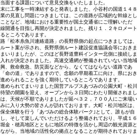
の当面する課題について意見交換をいたしました。
末に工事を一時凍結すると発表しました、小谷村の国道１４
事業の見直し問題につきましては、この道路が広域的な幹線と
ることなど、地域における重要性が国土交通省にご理解いただ
全線開通を目指し再開が決定されました。残り１．２キロメー
れるところであります。
路「松本糸魚川連絡道路」の長野県側の起点につきましては
のルート案が示され、長野県側ルート建設促進協議会等におき
てまいりましたが、このほど長野道豊科インター北側に接続し
け入れが決定されました。高速交通網が整備されていない当地
振興、救命救急、防災面などから、なくてはならない道路であ
て「命の道」でありますので、念願の早期着工に向け、県にお
が進められることを強く期待しているところであります。
進められてまいりました国営アルプスあづみの公園大町・松
に待望の開園を迎え、オープンから３日間にわたり開催されま
には、天候が不順でありましたが延べ３２，７００人にご来場
休みに入り大勢の皆さんが訪れております。大町・松川地区は
保全体験を行う「あづみの総合体験パーク｣として、誰もが自
験し、そして楽しんでいただけるよう整備されており、平成１
た堀金・穂高地区とともに地区の特徴を活かし周辺の観光資源
りながら、当地域の活性化の拠点となることが期待されており