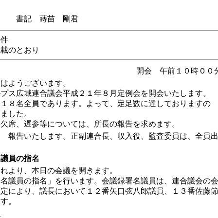
 書記 蒔苗 剛君
事件
記載のとおり
開会 午前１０時００
はようございます。
プス広域連合議会平成２１年８月定例会を開会いたします。
１８名全員であります。よって、定足数に達しておりますの
しました。
欠席、遅参等については、所長の報告を求めます。
）
報告いたします。正副連合長、収入役、監査委員は、全員
議員の指名
れより、本日の会議を開きます。
名議員の指名」を行います。会議録署名議員は、連合議会の
規定により、議長において１２番矢口弦八郎議員、１３番佐藤
ます。
定