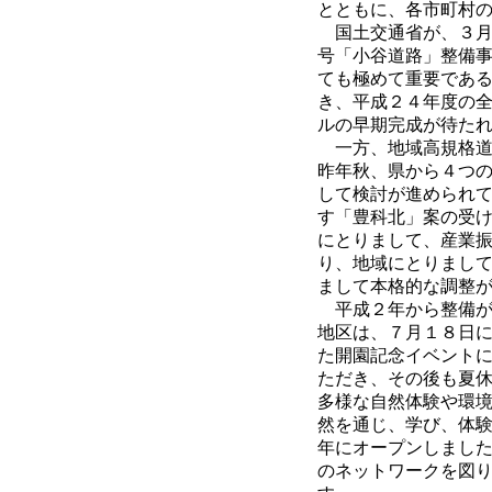
とともに、各市町村
国土交通省が、３月
号「小谷道路」整備
ても極めて重要であ
き、平成２４年度の
ルの早期完成が待た
一方、地域高規格道
昨年秋、県から４つ
して検討が進められ
す「豊科北」案の受
にとりまして、産業
り、地域にとりまし
まして本格的な調整
平成２年から整備が
地区は、７月１８日
た開園記念イベント
ただき、その後も夏
多様な自然体験や環境
然を通じ、学び、体
年にオープンしまし
のネットワークを図