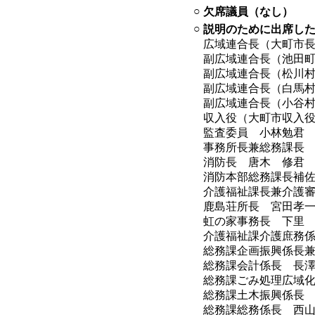
○
欠席議員（なし）
○
説明のために出席し
広域連合長（大町市
副広域連合長（池田
副広域連合長（松川
副広域連合長（白馬
副広域連合長（小谷
収入役（大町市収入
監査委員 小林勉君
事務所長兼総務課長
消防長 唐木 修君
消防本部総務課長補
介護福祉課長兼介護
鹿島荘所長 宮田孝
虹の家事務長 下里
介護福祉課介護庶務
総務課企画振興係長
総務課会計係長 長
総務課ごみ処理広域
総務課土木振興係長
総務課総務係長 西