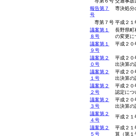
専第６号
交通事故
報告第７
専決処分
号
専第７号
平成２１
議案第１
長野県町
８号
の変更に
議案第１
平成２０
９号
議案第２
平成２０
０号
出決算の
議案第２
平成２０
１号
出決算の
議案第２
平成２０
２号
認定につ
議案第２
平成２０
３号
出決算の
議案第２
平成２１
４号
議案第２
平成２１
５号
算（第１