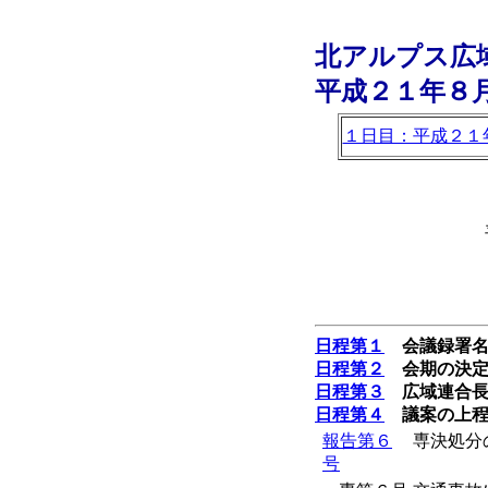
北アルプス広
平成２１年８
１日目：平成２１
日程第１
会議録署名
日程第２
会期の決
日程第３
広域連合長
日程第４
議案の上程
報告第６
専決処分
号