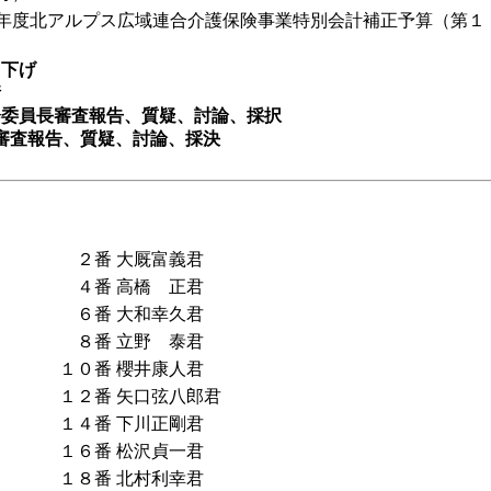
年度北アルプス広域連合介護保険事業特別会計補正予算（第１
下げ
情
会委員長審査報告、質疑、討論、採択
審査報告、質疑、討論、採決
２番
大厩富義君
４番
高橋 正君
６番
大和幸久君
８番
立野 泰君
１０番
櫻井康人君
１２番
矢口弦八郎君
１４番
下川正剛君
１６番
松沢貞一君
１８番
北村利幸君