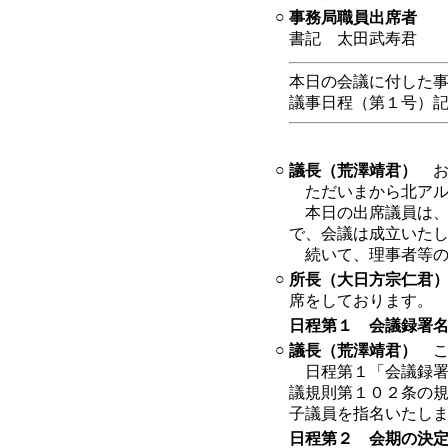
○
事務局職員出席者
書記 太田武寿君
本日の会議に付した
議事日程（第１号）
○
議長（荒澤靖君）
お
ただいまから北アル
本日の出席議員は、
で、会議は成立いた
続いて、理事者等の
○
所長（大日方宗仁君
席をしております。
日程第１
会議録署名
○
議長（荒澤靖君）
こ
日程第１「会議録署
議規則第１０２条の
子議員を指名いたし
日程第２
会期の決