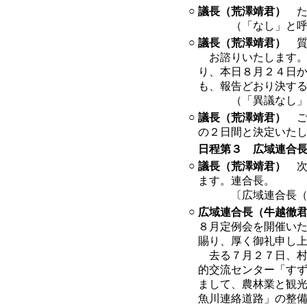
○
議長（荒澤靖君）
た
（「なし」と呼
○
議長（荒澤靖君）
質
お諮りいたします。
り、本日８月２４日
も、報告どおり決す
（「異議なし」と
○
議長（荒澤靖君）
ご
の２日間と決定いた
日程第３
広域連合長
○
議長（荒澤靖君）
次
ます。連合長。
〔広域連合長（牛
○
広域連合長（牛越徹
８月定例会を開催い
賜り、厚く御礼申し
去る７月２７日、村
的交流センター「す
まして、農林業と観
魚川連絡道路」の整