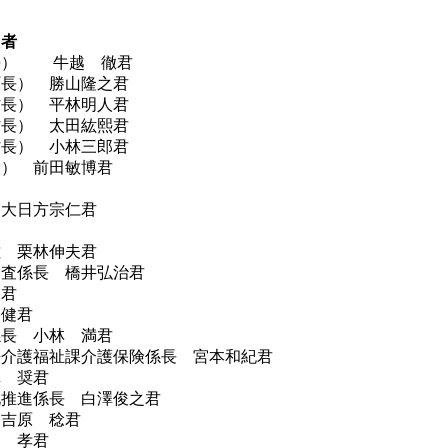
た者
長） 牛越 徹君
町長） 勝山隆之君
村長） 平林明人君
村長） 太田紘熙君
村長） 小林三郎君
役） 前田敏博君
 大日方宗仁君
佐 栗林伸夫君
審査係長 橋井弘治君
一君
 健君
係長 小林 満君
兼介護福祉課介護保険係長 宮本和紀君
澤 奨君
化推進係長 白澤俊之君
 吉原 稔君
山 孝君