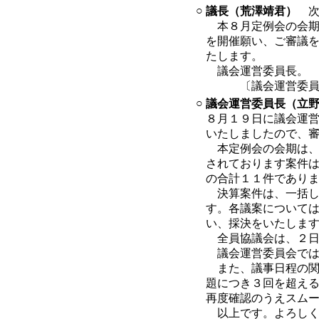
○
議長（荒澤靖君）
次
本８月定例会の会期
を開催願い、ご審議
たします。
議会運営委員長。
〔議会運営委員長
○
議会運営委員長（立
８月１９日に議会運
いたしましたので、
本定例会の会期は、
されております案件
の合計１１件であり
決算案件は、一括し
す。各議案について
い、採決をいたしま
全員協議会は、２日
議会運営委員会では
また、議事日程の関
題につき３回を超え
再度確認のうえスム
以上です。よろしく