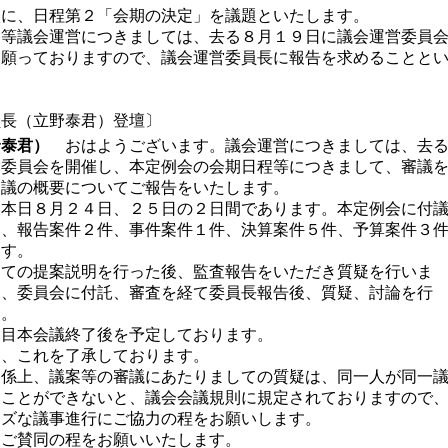
に、日程第２「会期の決定」を議題といたします。
等議会運営につきましては、去る８月１９日に議会運営委員
を願っておりますので、議会運営委員長に報告を求めることと
（立野泰君）登壇〕
野泰君）
おはようございます。議会運営につきましては、去
営委員会を開催し、本定例会の会期日程等につきまして、審議
審議の概要についてご報告をいたします。
本日８月２４日、２５日の２日間であります。本定例会に付
は、報告案件２件、事件案件１件、決算案件５件、予算案件３
ます。
ての提案説明を行った後、監査報告をいただき質疑を行いま
は、委員会に付託、審査を経て委員長報告後、質疑、討論を行
す。
目本会議終了後を予定しております。
、これを了承しております。
係上、議案等の審議にあたりましての質疑は、同一人が同一
ることができないと、議会会議規則に規定されておりますので
ーズな議事進行にご協力の程をお願いします。
ご賛同の程をお願いいたします。