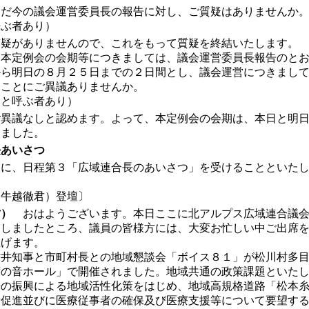
だ今の議会運営委員長の報告に対し、ご質疑はありませんか
ぶ者あり）
疑がありませんので、これをもって質疑を終結いたします。
本定例会の会期等につきましては、議会運営委員長報告のと
から明日の８月２５日までの２日間とし、議会運営につきまし
ることにご異議ありませんか。
呼ぶ者あり）
異議なしと認めます。よって、本定例会の会期は、本日と明
しました。
あいさつ
に、日程第３「広域連合長のあいさつ」を受けることといた
越徹君）登壇〕
君）
おはようございます。本日ここに北アルプス広域連合議
たしましたところ、議員の皆様方には、大変お忙しい中ご出席
上げます。
井知事と市町村長との地域懇談会「ボイス８１」が松川村多
ずの音ホール」で開催されました。地域共通の政策課題といた
光の振興による地域活性化策をはじめ、地域高規格道路「松本
備促進並びに医療従事者の確保及び医療支援等について要望す