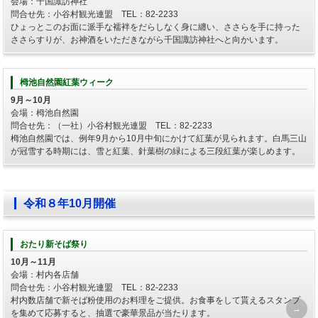
会場：千国諏訪神社
問合せ先：小谷村観光連盟 TEL：82-2233
ひょっとこのお面に派手な襦袢をだらしなく身に纏い、ささらを手に持った
ささらすりが、お神酒をいただきながら千国諏訪神社へと向かいます。
栂池自然園紅葉ウィーク
9月～10月
会場：栂池自然園
問合せ先：（一社）小谷村観光連盟 TEL：82-2233
栂池自然園では、例年9月から10月中旬にかけて紅葉が見られます。白馬三山
が冠雪する時期には、雪と紅葉、針葉樹の緑による三段紅葉が楽しめます。
令和８年10月開催
おたり新そば祭り
10月～11月
会場：村内各店舗
問合せ先：小谷村観光連盟 TEL：82-2233
村内数店舗で新そば粉使用のお料理をご提供。お食事をして貰えるスタンプ
を集めて応募すると、抽選で豪華景品が当たります。