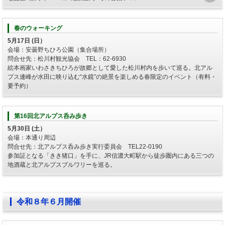
春のウォーキング
5月17日 (日）
会場：安曇野ちひろ公園（集合場所）
問合せ先：松川村観光協会 TEL：62-6930
絵本画家いわさきちひろが故郷として愛した松川村内を歩いて巡る。北アル
プス連峰が水田に映り込む“水鏡”の絶景を楽しめる春限定のイベント（有料・
要予約）
第16回北アルプス呑み歩き
5月30日 (土）
会場：本通り周辺
問合せ先：北アルプス呑み歩き実行委員会 TEL22-0190
参加証となる「きき猪口」を手に、JR信濃大町駅から徒歩圏内にある三つの
地酒蔵と北アルプスブルワリーを巡る。
令和８年６月開催