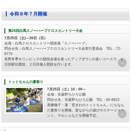
令和８年７月開催
第28回白馬スノーハープクロスカントリー大会
7月25日（土)～26日（日）
会場：白馬クロスカントリー競技場『スノーハープ』
問合せ先：白馬スノーハープクロスカントリー大会実行委員会 TEL：72-
8770
長野冬季オリンピックの競技会場を使ったアップダウンの多いコースで、１
日目駅伝競技、２日目個人競技を行います。
トットちゃんの夏祭り
7月25日（土）10：00～
会場：安曇野ちひろ公園
問合せ先：安曇野ちひろ公園 TEL：85-8822
黒柳徹子・著「窓ぎわのトットちゃん」にちなん
だ夏祭りを開催。昔ながらの遊びやステージイベ
ント、マルシェなどを開催予定。