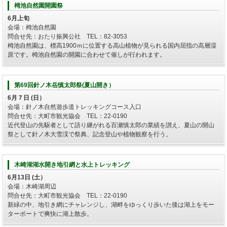
栂池自然園開園祭
6月上旬
会場：栂池自然園
問合せ先：おたり振興公社 TEL：82-3053
栂池自然園は、標高1900ｍに位置する高山植物が見られる国内屈指の高層湿
原です。栂池自然園の開園に合わせて催しが行われます。
第69回針ノ木岳慎太郎祭(夏山開き）
6月７日 (日）
会場：針ノ木自然遊歩道トレッキングコース入口
問合せ先：大町市観光協会 TEL：22-0190
近代登山の先駆者として語り継がれる百瀬慎太郎の業績を讃え、夏山の開山
祭として針ノ木大雪渓で祭典、記念登山や植物観察を行う。
木崎湖湖水開き地引網と水上トレッキング
6月13日 (土）
会場：木崎湖周辺
問合せ先：大町市観光協会 TEL：22-0190
新緑の中、地引き網にチャレンジし、湖畔をゆっくり歩いた後は湖上をモー
ターボートで爽快に湖上散歩。