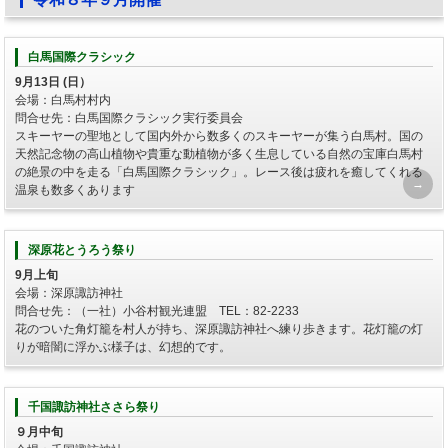
白馬国際クラシック
9月13日 (日）
会場：白馬村村内
問合せ先：白馬国際クラシック実行委員会
スキーヤーの聖地として国内外から数多くのスキーヤーが集う白馬村。国の
天然記念物の高山植物や貴重な動植物が多く生息している自然の宝庫白馬村
の絶景の中を走る「白馬国際クラシック」。レース後は疲れを癒してくれる
温泉も数多くあります
深原花とうろう祭り
9月上旬
会場：深原諏訪神社
問合せ先：（一社）小谷村観光連盟 TEL：82-2233
花のついた角灯籠を村人が持ち、深原諏訪神社へ練り歩きます。花灯籠の灯
りが暗闇に浮かぶ様子は、幻想的です。
千国諏訪神社ささら祭り
９月中旬