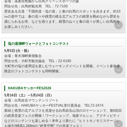
会場：落倉自然園から白馬グリーンスポーツの森
問合せ先：白馬村観光局 TEL：72-7100
歴史ある古道「千国街道・塩の道」と春の白馬のスポットを歩きます。約10
㎞の道中では、春の花々や残雪の残る北アルプスの絶景を眺めながら歴史を
感じられるお寺、などを巡ります。残雪の山々と春の花々が美しい白馬村を
お楽しみください。
塩の道湖畔ウォークとフォトコンテスト
5月5日 (火・祝）
会場：青木湖畔東側集合
問合せ先：大町市観光協会 TEL：22-0190
大町市の塩の道周辺を楽しむウォーキングイベントを開催。イベント参加者
限定のフォトコンテストも同時開催。
HAKUBAヤッホーFES2026
5月16日（土）～5月24日（日）
会場：白馬岩岳マウンテンリゾート
問合せ先：HAKUBAヤッホーFESTVAL実行委員会 TEL72-2474
新緑と残雪の北アルプスを⾒渡せる白馬岩岳山頂のロケーションで、第6回目
の絶景音楽フェスが開催！ワークショップ、地産マルシェ、アクティビティ
などのコンテンツも楽しめる！本年より新たに『ヒトトキノモリステージ』
も誕生!!標高1,289mの “絶景空間” での音楽フェス！