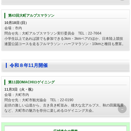
第43回大町アルプスマラソン
10月18日 (日）
会場：市内
問合せ先：大町アルプスマラソン実行委員会 TEL：22-7664
小学生以上であれば誰でも参加できる3km・3kmペアのほか、日本陸上競技
連盟公認コースを走るフルマラソン・ハーフマラソン・10kmと種目も豊富。
令和８年11月開催
第11回OMACHIロゲイニング
11月3日（火・祝）
会場：大町市内
問合せ先：大町市観光協会 TEL：22-0190
起伏の激しい山道から、古き良き町並み、雄大な北アルプス、秋の田園風景
など、大町市の魅力を存分に楽しめるロゲイニング大会。