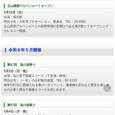
立山黒部アルペンルートオープン
4月15日（水）
会場：扇沢駅
問合せ先：大町市プロモーション 委員会 TEL：23-4081
立山黒部アルペンルートの長野県側の玄関口である扇沢駅にてオープニング
セレモニー開催。
令和８年５月開催
第47回 塩の道祭り
5月3日（日・祝）
会場：塩の道千国越えコース（下里瀬～栂池）
問合せ先：（一社）小谷村観光連盟 TEL：82-2233
毎年5月3日に開催される春の一大イベント。建築物や石仏など歴史を感じる
ものが多く残る千国越えコースを楽しめます。
第47回 塩の道祭り
5月4日（月・祝）