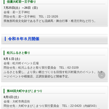
信濃大町若一王子祭り
7月25日(土）～26日（日）
会場：若一王子神社
問合せ先：若一王子神社 TEL：22-1626
県無形民俗文化財である子ども流鏑馬・舞台行事・稚児行列など行う。
令和８年８月開催
松川ふるさと祭り
8月１日 (土）
会場：松川村イベント広場
問合せ先：松川ふるさと祭り実行委員会 TEL：62-3109
ふるさとを愛し、より良い郷土づくりを目指す松川村最大のイベント。ステ
ージイベントや模擬店、正調安曇節など開催予定。
第48回大町やまびこまつり
8月1日 (土）
会場：大町市商店街
問合せ先：大町やまびこまつり実行委員会 TEL：22-0420（内線543）