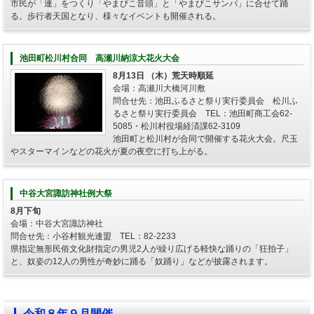
市民が「連」をつくり「やまびこ音頭」と「やまびこサンバ」に合せて踊
る。歩行者天国となり、様々なイベントも開催される。
池田町松川村合同 高瀬川納涼大花火大会
8月13日 （木）荒天時順延
会場：高瀬川大橋河川敷
問合せ先：池田ふるさと祭り実行委員会 松川ふ
るさと祭り実行委員会 TEL：池田町商工会62-
5085・松川村役場経済課62-3109
池田町と松川村が合同で開催する花火大会。尺玉
やスターマインなどの花火が夏の夜空に打ち上がる。
中谷大宮諏訪神社例大祭
8月下旬
会場：中谷大宮諏訪神社
問合せ先：小谷村観光連盟 TEL：82-2233
県指定無形民俗文化財指定の男児2人が繰り広げる軽快な踊りの「狂拍子」
と、奴姿の12人の男性が奇妙に踊る「奴踊り」などが披露されます。
令和８年９月開催